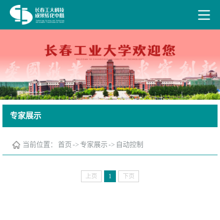
专家展示
当前位置：
首页
->
专家展示
->
自动控制
上页
1
下页