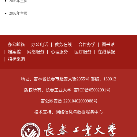
2003年主页
2002年主页
办公邮箱
办公电话
教务在线
合作办学
图书馆
档案馆
网络服务
心理服务
医疗服务
在线读报
招标采购
地址：吉林省长春市延安大街2055号 邮编：130012
版权所有：长春工业大学
吉ICP备05002091号
吉公网安备 22010402000988号
技术支持：网络信息与数据服务中心