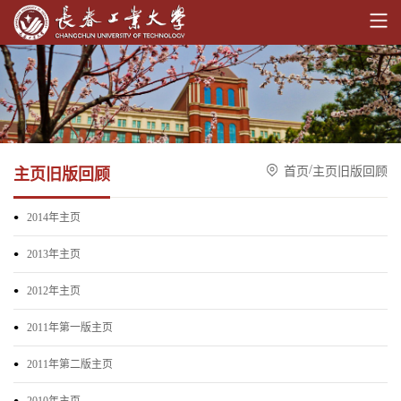
/
首页
主页旧版回顾
主页旧版回顾
2014年主页
2013年主页
2012年主页
2011年第一版主页
2011年第二版主页
2010年主页