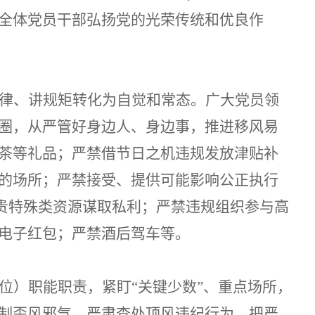
全体党员干部弘扬党的光荣传统和优良作
律、讲规矩转化为自觉和常态。广大党员领
圈，
从严管好身边人、身边事，
推进移风易
茶等礼品；严禁
借节日之机违规发放津贴补
的场所；
严禁
接受、提供可能影响公正执行
贵特殊类资源谋取私利；
严禁
违规组织参与高
电子红包；
严禁
酒后驾车等。
位）职能职责，紧盯
“关键少数”、重点场所，
制
歪风邪气，
严肃查处顶风违纪行为，把严