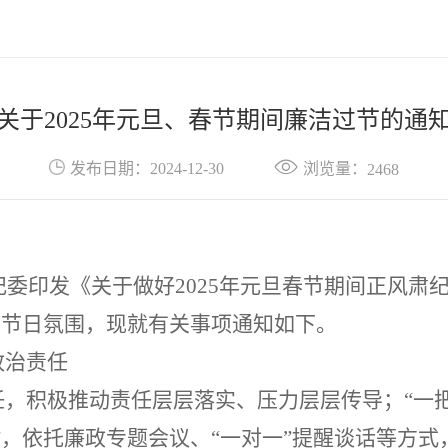
关于2025年元旦、春节期间廉洁过节的通
浏览量：
发布日期：2024-12-30
2468
纪委印发《关于做好
2025年元旦春节期间正风肃
正节日氛围，
现就
有关事项通知
如下。
政治
责任
任，积极
推动责任层层落实、压力层层传导；
“一
”，依托廉政专题会议、“一对一”提醒谈话等方