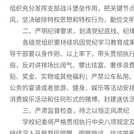
组织充分发挥支部战斗堡垒作用，把关键节
风，坚决破除特权思想和特权行为
，勤俭文
二、严明纪律
要求，划清党纪底线、纪
各级党组织要持续巩固党纪学习教育成
导干部要以身作则、以上率下，带头贯彻执
俗，反对讲排场比阔气、攀比炫富、奢侈浪
贴、奖金、实物或其他福利；
严禁
公车私用
公务的宴请或者旅游、健身、娱乐等活动安
消费娱乐活动
和
任何形式的赌博、封建迷信
三、
严肃监督检查，持之以恒正风肃纪
学校
纪委将严格贯彻执行中央八项规定
持续深入开展督促提醒
、明察暗访、
信访举