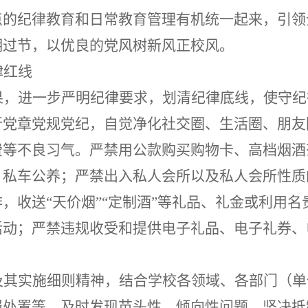
点的纪律教育和日常教育管理有机统一起来，引领
明过节，以优良的党风
树新
风正校风。
律红线
果，进一步严明纪律要求，划清纪律底线，使守纪
行党章党规党纪，
自觉净化社交圈、生活圈、朋友
费等不良习气
。严禁
用公款购买购物卡、高档
烟酒
、私车公养；严禁
出入私人会所以及私人会所性质
排，收送
“天价烟
”“
定制酒
”等礼品、礼金或利用名
活动；
严禁
违规收受和提供电子礼品、电子礼券、
及其实施细则精神，结合学校各领域、各部门（单
报处置等
，
及时发现苗头性、倾向性问题，坚决抵