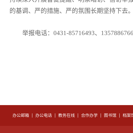
的基调、严的措施、严的氛围长期坚持下去
举报电话：
0431-8571
6493
、
1
35788676
20
办公邮箱
办公电话
教务在线
合作办学
图书馆
档案