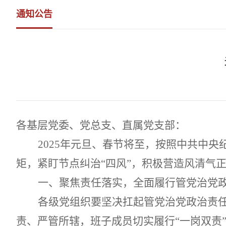
通知公告
各基层党委、党总支、直属党支部：
2025年
元旦、春节将至，
按照
中共中央
矩，紧盯节点纠治
“四风”，积极营造风清气
一、
聚焦责任落实，全面履行
管党治党
各
级
党组织要坚决扛起管党治党政治责
责、严管所辖，班子成员切实履行“一岗双责