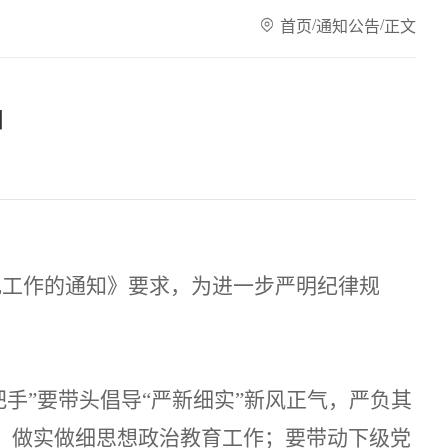
/
/
首页
通知公告
正文
知
纪工作的通知》
要求
，为
进一步严明纪律规
把手”要带头倡导“严新细实”新风正气，严负其
式，做实做细思想政治教育工作；要带动下级党